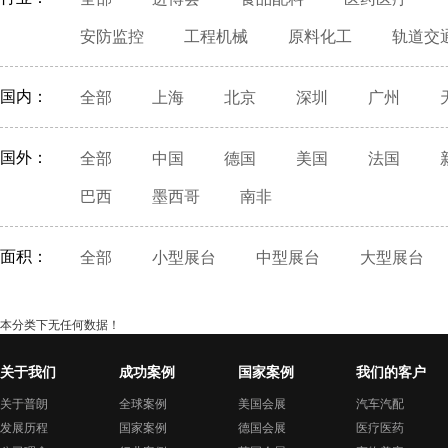
安防监控
工程机械
原料化工
轨道交
国内：
全部
上海
北京
深圳
广州
国外：
全部
中国
德国
美国
法国
巴西
墨西哥
南非
面积：
全部
小型展台
中型展台
大型展台
本分类下无任何数据！
关于我们
成功案例
国家案例
我们的客户
关于普朗
全球案例
美国会展
汽车汽配
发展历程
国家案例
德国会展
医疗医药