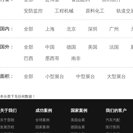
安防监控
工程机械
原料化工
轨道交
国内：
全部
上海
北京
深圳
广州
国外：
全部
中国
德国
美国
法国
巴西
墨西哥
南非
面积：
全部
小型展台
中型展台
大型展台
本分类下无任何数据！
关于我们
成功案例
国家案例
我们的客户
关于普朗
全球案例
美国会展
汽车汽配
发展历程
国家案例
德国会展
医疗医药