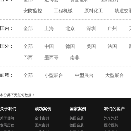
安防监控
工程机械
原料化工
轨道交
国内：
全部
上海
北京
深圳
广州
国外：
全部
中国
德国
美国
法国
巴西
墨西哥
南非
面积：
全部
小型展台
中型展台
大型展台
本分类下无任何数据！
关于我们
成功案例
国家案例
我们的客户
关于普朗
全球案例
美国会展
汽车汽配
发展历程
国家案例
德国会展
医疗医药