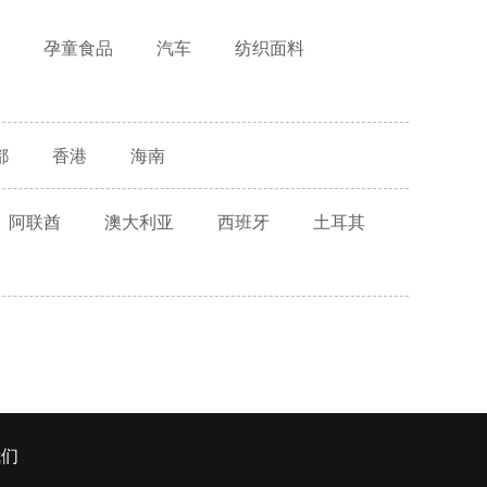
孕童食品
汽车
纺织面料
都
香港
海南
阿联酋
澳大利亚
西班牙
土耳其
我们