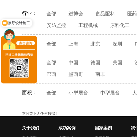
行业：
全部
进博会
食品配料
医药
展厅设计施工
安防监控
工程机械
原料化工
国内：
全部
上海
北京
深圳
国外：
全部
中国
德国
美国
巴西
墨西哥
南非
面积：
全部
小型展台
中型展台
大
本分类下无任何数据！
关于我们
成功案例
国家案例
我