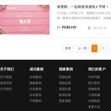
来普朗，一起制造浪漫情人节呀！
今天是2.14号情人节，普朗的小伙伴
呢~ 董事长用家乡话深情的朗诵了《致橡树
By
PERLON
2023-02-14
1
2
首页
上一页
关于我们
成功案例
国家案例
我们的客户
关于普朗
全球案例
美国会展
汽车汽配
发展历程
国家案例
德国会展
医疗医药
公司理念
行业案例
英国会展
宠物美容
活动策划
欧洲会展
工程机械
厅馆案例
更多国家
太阳能类
更多行业