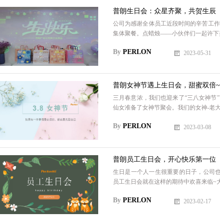
普朗生日会：众星齐聚，共贺生辰
公司为感谢全体员工近段时间的辛苦工作
集体聚餐。点蜡烛——小伙伴们一起许下美
By
PERLON
2023-05-31
普朗女神节遇上生日会，甜蜜双倍~
三月春意浓，我们也迎来了“三八女神节
仙女准备了女神节聚会。我们的女神-老大
By
PERLON
2023-03-08
普朗员工生日会，开心快乐第一位
生日是一个人一生很重要的日子，公司也
员工生日会就在这样的期待中欢喜来临~大
By
PERLON
2023-02-17