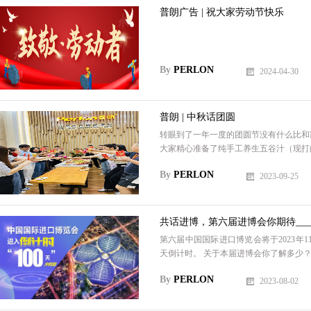
普朗广告 | 祝大家劳动节快乐
By
PERLON
2024-04-30
普朗 | 中秋话团圆
转眼到了一年一度的团圆节没有什么比和
大家精心准备了纯手工养生五谷汁（现打的
By
PERLON
2023-09-25
共话进博，第六届进博会你期待____
第六届中国国际进口博览会将于2023年
天倒计时。 关于本届进博会你了解多少？
By
PERLON
2023-08-02