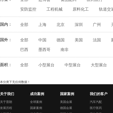
安防监控
工程机械
原料化工
轨道交
国内：
全部
上海
北京
深圳
广州
国外：
全部
中国
德国
美国
法国
巴西
墨西哥
南非
面积：
全部
小型展台
中型展台
大型展台
本分类下无任何数据！
关于我们
成功案例
国家案例
我们的客户
关于普朗
全球案例
美国会展
汽车汽配
发展历程
国家案例
德国会展
医疗医药