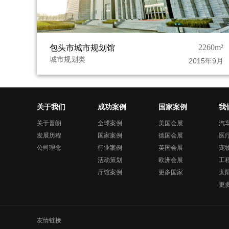
2260m²
包头市城市规划馆
城市规划类
2015年9月
关于我们
成功案例
国家案例
我
关于普朗
全球案例
美国会展
汽
发展历程
国家案例
德国会展
医
公司理念
行业案例
英国会展
宠
活动策划
欧洲会展
工
厅馆案例
更多国家
太
更
友情链接