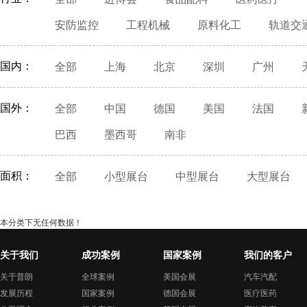
安防监控
工程机械
原料化工
轨道交
国内：
全部
上海
北京
深圳
广州
国外：
全部
中国
德国
美国
法国
巴西
墨西哥
南非
面积：
全部
小型展台
中型展台
大型展台
本分类下无任何数据！
关于我们
成功案例
国家案例
我们的客户
关于普朗
全球案例
美国会展
汽车汽配
发展历程
国家案例
德国会展
医疗医药