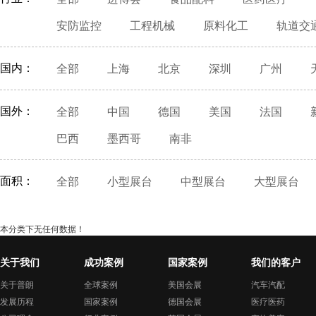
安防监控
工程机械
原料化工
轨道交
国内：
全部
上海
北京
深圳
广州
国外：
全部
中国
德国
美国
法国
巴西
墨西哥
南非
面积：
全部
小型展台
中型展台
大型展台
本分类下无任何数据！
关于我们
成功案例
国家案例
我们的客户
关于普朗
全球案例
美国会展
汽车汽配
发展历程
国家案例
德国会展
医疗医药