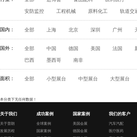
安防监控
工程机械
原料化工
轨道交
国内：
全部
上海
北京
深圳
广州
国外：
全部
中国
德国
美国
法国
巴西
墨西哥
南非
面积：
全部
小型展台
中型展台
大型展台
本分类下无任何数据！
关于我们
成功案例
国家案例
我们的客户
关于普朗
全球案例
美国会展
汽车汽配
发展历程
国家案例
德国会展
医疗医药