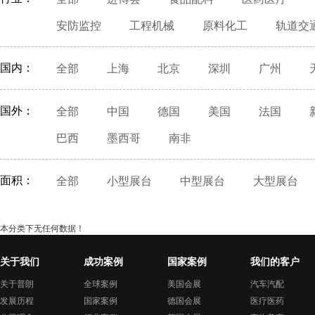
安防监控
工程机械
原料化工
轨道交
国内：
全部
上海
北京
深圳
广州
国外：
全部
中国
德国
美国
法国
巴西
墨西哥
南非
面积：
全部
小型展台
中型展台
大型展台
本分类下无任何数据！
关于我们
成功案例
国家案例
我们的客户
关于普朗
全球案例
美国会展
汽车汽配
发展历程
国家案例
德国会展
医疗医药